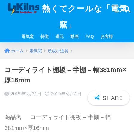
熱くてクールな「電気
窯」
電気窯
特徴
還元
動画
FAQ
お客様
ホーム
電気窯
焼成小道具
コーディライト棚板 – 半棚 – 幅381mm×
厚16mm
2019年3月31日
2019年5月31日
商品名 コーディライト棚板 – 半棚 – 幅
381mm×厚16mm