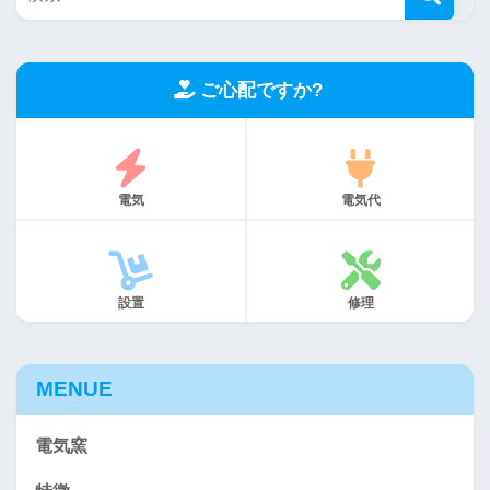
ご心配ですか?
電気
電気代
設置
修理
MENUE
電気窯