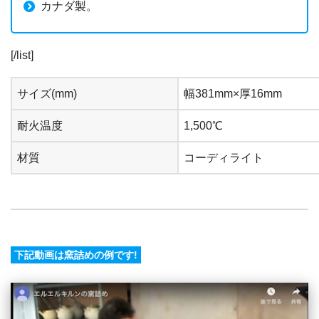
カナダ製。
[/list]
サイズ(mm)
幅381mm×厚16mm
耐火温度
1,500℃
材質
コーディライト
下記動画は窯詰めの例です!