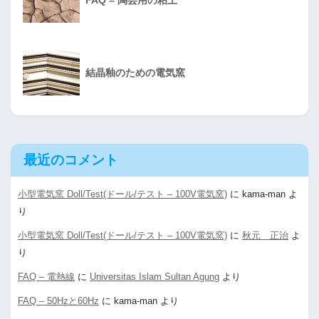
FAQ – 陶芸用の粘土
結晶釉のための電気窯
最近のコメント
小型電気窯 Doll/Test(ドール/テスト – 100V電気窯)
に
kama-man
よ
り
小型電気窯 Doll/Test(ドール/テスト – 100V電気窯)
に
秋元 正治
よ
り
FAQ – 電熱線
に
Universitas Islam Sultan Agung
より
FAQ – 50Hzと60Hz
に
kama-man
より