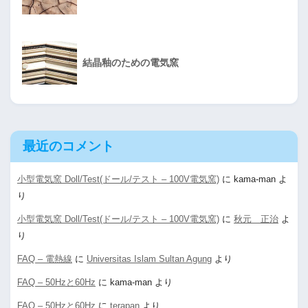
結晶釉のための電気窯
最近のコメント
小型電気窯 Doll/Test(ドール/テスト – 100V電気窯)
に
kama-man
よ
り
小型電気窯 Doll/Test(ドール/テスト – 100V電気窯)
に
秋元 正治
よ
り
FAQ – 電熱線
に
Universitas Islam Sultan Agung
より
FAQ – 50Hzと60Hz
に
kama-man
より
FAQ – 50Hzと60Hz
に
terapan
より