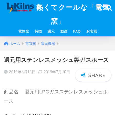
熱くてクールな「電気
窯」
電気窯
特徴
還元
動画
FAQ
お客様
ホーム
電気窯
還元機器
還元用ステンレスメッシュ製ガスホース
2019年4月11日
2019年7月10日
商品名 還元用LPGガスステンレスメッシュホ
ース