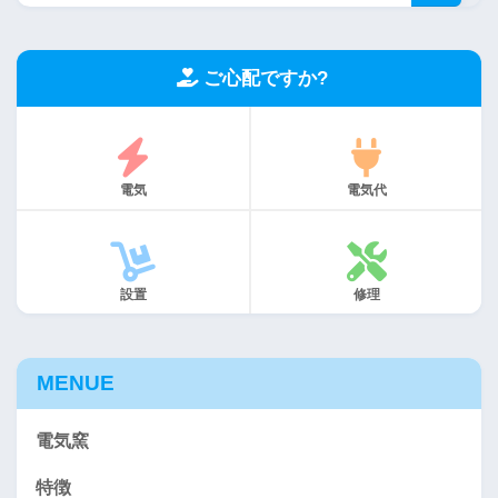
ご心配ですか?
電気
電気代
設置
修理
MENUE
電気窯
特徴